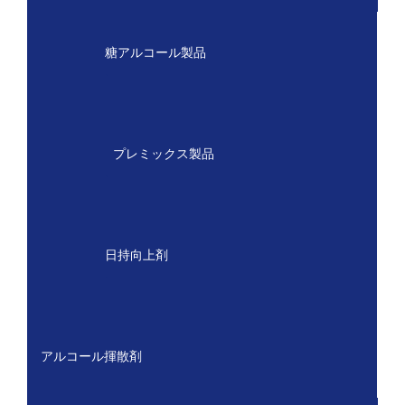
糖アルコール製品
.
プレミックス製品
.
日持向上剤
.
アルコール揮散剤