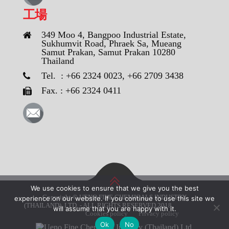
工場
349 Moo 4, Bangpoo Industrial Estate,
Sukhumvit Road, Phraek Sa, Mueang
Samut Prakan, Samut Prakan 10280
Thailand
Tel. : +66 2324 0023, +66 2709 3438
Fax. : +66 2324 0411
We use cookies to ensure that we give you the best
Copyright © UENO FINE CHEMICALS INDUSTRY
experience on our website. If you continue to use this site we
(THAILAND), LTD. - ALL RIGHTS RESERVED 2018
will assume that you are happy with it.
Cookies policy
Privacy policy
Ok
No