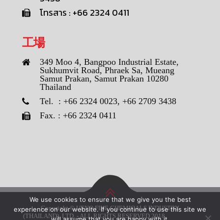
โทรสาร : +66 2324 0411
工場
349 Moo 4, Bangpoo Industrial Estate,
Sukhumvit Road, Phraek Sa, Mueang
Samut Prakan, Samut Prakan 10280
Thailand
Tel. : +66 2324 0023, +66 2709 3438
Fax. : +66 2324 0411
We use cookies to ensure that we give you the best
Copyright © UENO FINE CHEMICALS INDUSTRY
experience on our website. If you continue to use this site we
(THAILAND), LTD. - ALL RIGHTS RESERVED 2018
will assume that you are happy with it.