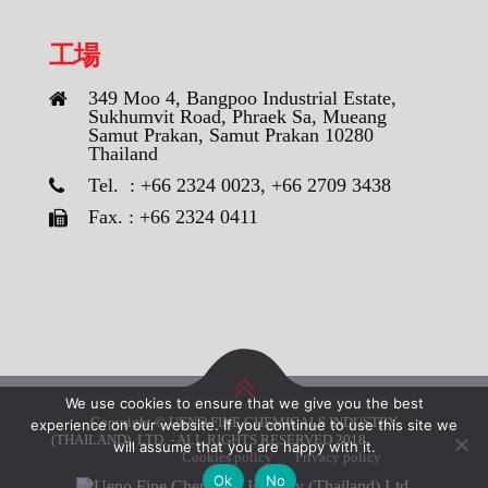
工場
349 Moo 4, Bangpoo Industrial Estate,
Sukhumvit Road, Phraek Sa, Mueang
Samut Prakan, Samut Prakan 10280
Thailand
Tel. : +66 2324 0023, +66 2709 3438
Fax. : +66 2324 0411
We use cookies to ensure that we give you the best
Copyright © UENO FINE CHEMICALS INDUSTRY
experience on our website. If you continue to use this site we
(THAILAND), LTD. - ALL RIGHTS RESERVED 2018
will assume that you are happy with it.
Cookies policy
Privacy policy
Ok
No