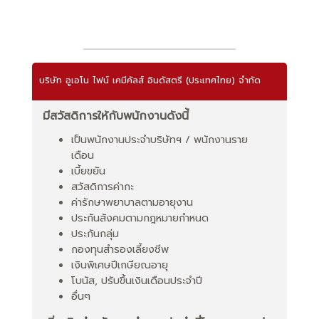
บริษัท อูเอโน ไฟน์ เคมีคัลส์ อินดัสตรี (ประเทศไทย) จํากัด
มีสวัสดิการให้กับพนักงานดังนี้
เป็นพนักงานประจําบริษัทฯ / พนักงานราย
เดือน
เบี้ยขยัน
สวัสดิการค่ากะ
ค่ารักษาพยาบาลตามอายุงาน
ประกันสังคมตามกฎหมายกำหนด
ประกันกลุ่ม
กองทุนสำรองเลี้ยงชีพ
เงินพิเศษปีเกษียณอายุ
โบนัส, ปรับขึ้นเงินเดือนประจำปี
อื่นๆ