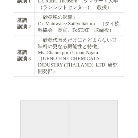
講演 1
Dr. Racha Thepsorn （タマサート大学
（ランシットセンター） 教授）
「砂糖税の影響」
基調
Dr. Matuwalee Satityuttakarn （タイ飲
講演 2
料協会 長官、FoSTAT 取締役）
「砂糖代替えだけにとどまらない甘
味料の更なる機能性と特徴」
基調
Ms. Chanokporn Uruan-Ngam
（UENO FINE CHEMICALS
講演 3
INDUSTRY (THAILAND), LTD. 研究
開発部）