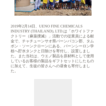
2019年2月14日、UENO FINE CHEMICALS
INDUSTRY (THAILAND), LTD.は「ホワイトファ
クトリー（麻薬撲滅）」活動での従業員による献
金で、チャチューンサオ県バーンパコン郡、タム
ボン・ソーンクローンにある、バーンシーロン学
校へ貯水タンクと日除けを寄付し、設置しまし
た。また当社は、ウエノ製品を原材料として使用
しているお客様の製品をギフトセットにしたもの
に加えて、生徒の皆さんへの昼食も寄付しまし
た。