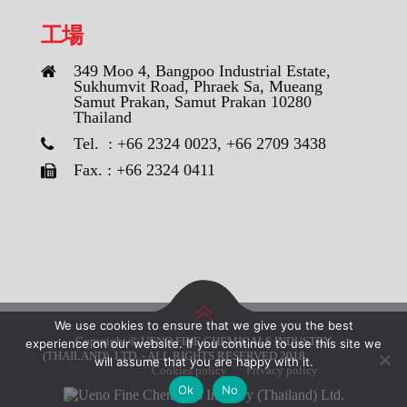
工場
349 Moo 4, Bangpoo Industrial Estate,
Sukhumvit Road, Phraek Sa, Mueang
Samut Prakan, Samut Prakan 10280
Thailand
Tel. : +66 2324 0023, +66 2709 3438
Fax. : +66 2324 0411
We use cookies to ensure that we give you the best
Copyright © UENO FINE CHEMICALS INDUSTRY
experience on our website. If you continue to use this site we
(THAILAND), LTD. - ALL RIGHTS RESERVED 2018
will assume that you are happy with it.
Cookies policy
Privacy policy
Ok
No